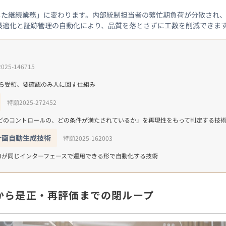
通じた継続業務」に変わります。内部統制担当者の繁忙期負荷が分散され
最適化と証跡管理の自動化により、品質を落とさずに工数を削減できま
025-146715
ら受領、要確認のみ人に回す仕組み
特願2025-272452
どのコントロールの、どの条件が満たされているか」を再現性をもって判定する技
計画自動生成技術
特願2025-162003
Iが同じインターフェースで運用できる形で自動化する技術
から是正・再評価までの閉ループ