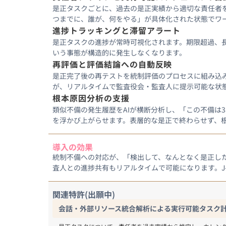
是正タスクごとに、過去の是正実績から適切な責任者
つまでに、誰が、何をやる」が具体化された状態でワ
進捗トラッキングと滞留アラート
是正タスクの進捗が常時可視化されます。期限超過、
いう事態が構造的に発生しなくなります。
再評価と評価結論への自動反映
是正完了後の再テストを統制評価のプロセスに組み込
が、リアルタイムで監査役会・監査人に提示可能な状
根本原因分析の支援
類似不備の発生履歴をAIが横断分析し、「この不備は
を浮かび上がらせます。表層的な是正で終わらせず、
導入の効果
統制不備への対応が、「検出して、なんとなく是正し
査人との進捗共有もリアルタイムで可能になります。J
関連特許(出願中)
会話・外部リソース統合解析による実行可能タスク