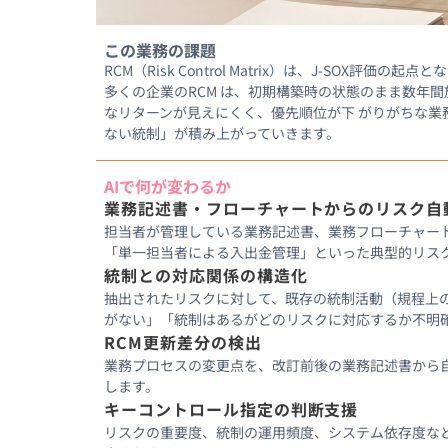
この業務の課題
RCM（Risk Control Matrix）は、J-
多くの企業のRCM は、初期構築時の状態のまま数年
なリターンが見えにくく、優先順位が下 がりがちな業
ない統制」が積み上がっていきます。
AIで何が変わるか
業務記述書・フローチャートからのリスク自
担当者が管理している業務記述書、業務フローチャー
「単一担当者による入出金管理」といった典型的リス
統制との対応関係の構造化
抽出されたリスクに対して、既存の統制活動（規程上
がない」「統制はあるがどのリスクに対応するか不明
RCM更新差分の検出
業務プロセスの変更点を、改訂前後の業務記述書から自
します。
キーコントロール指定の判断支援
リスクの重要度、統制の運用頻度、システム依存度な