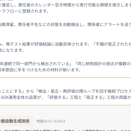
を推定し、責任者のカレンダー空き時間から実行可能な期限を提示しま
ークフローに登録されます。
長期滞留、責任者不在などの状態を自動検出し、関係者にアラートを送
み、再テスト結果が評価結論に自動反映されます。「不備が是正された
態になります。
3年連続で同一部門から検出されている」「同じ統制設計の弱点が複数
根本原因に手をつけるための材料が揃います。
たことにする」から「検出・是正・再評価の閉ループを回す継続プロセ
-SOX運用全体の品質が、「評価する」工程と「是正する」工程の両面
計画自動生成技術
特願2025-162003