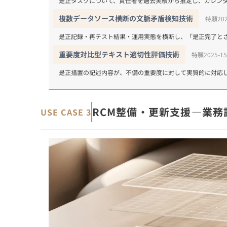
是正タスクについて、責任者を過去実績から推定し、カレン
複数データソース横断の文脈矛盾検知技術
特願202
是正記録・再テスト結果・運用実態を横断し、「是正完了と
重要度対比型テキスト適切性評価技術
特願2025-15
是正措置の記述内容が、不備の重要度に対して実質的に対応
RCM整備・更新支援―業
USE CASE 3