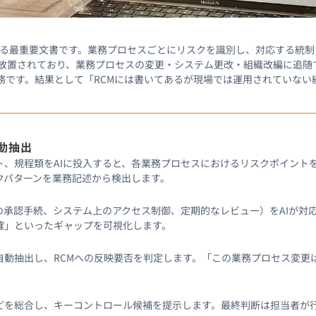
SOX評価の起点となる最重要文書です。業務プロセスごとにリスクを識別し、対応
間放置されており、業務プロセスの変更・システム更改・組織改編に追随
務です。結果として「RCMには書いてあるが現場では運用されていない
動抽出
ト、規程類をAIに投入すると、各業務プロセスにおけるリスクポイント
クパターンを業務記述から検出します。
の承認手続、システム上のアクセス制御、定期的なレビュー）をAIが対
確」といったギャップを可視化します。
動抽出し、RCMへの反映要否を判定します。「この業務プロセス変更は
どを総合し、キーコントロール候補を提示します。最終判断は担当者が