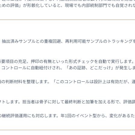
ための評価」が形骸化していると、現場でも内部統制部門でも自覚されな
、抽出済みサンプルとの重複回避、再利用可能サンプルのトラッキングを
必要項目の充足、押印の有無といった形式チェックを自動で実行します
・コントロールに自動紐付けされ、「あの証跡、どこだっけ」が発生し
価の判断材料を整理します。「このコントロールは設計上は有効だが、
フトします。担当者は骨子に対して最終判断と加筆を加える形で、評価
の継続評価運用にも対応します。年1回のイベント型から、変化がある