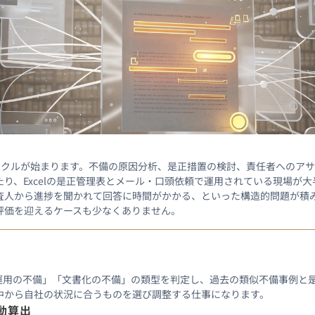
サイクルが始まります。不備の原因分析、是正措置の検討、責任者へのア
り、Excelの是正管理表とメール・口頭依頼で運用されている現場が
査人から進捗を聞かれて回答に時間がかかる、といった構造的問題が積
評価を迎えるケースも少なくありません。
「運用の不備」「文書化の不備」の類型を判定し、過去の類似不備事例と
中から自社の状況に合うものを選び調整する仕事になります。
動算出