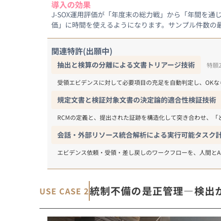
導入の効果
J-SOX運用評価が「年度末の総力戦」から「年間を
価」に時間を使えるようになります。サンプル件数の
関連特許(出願中)
抽出と検算の分離による文書トリアージ技術
特願2
受領エビデンスに対して必要項目の充足を自動判定し、OKな
規定文書と検証対象文書の決定論的適合性検証技術
RCMの定義と、提出された証跡を構造化して突き合わせ、「
会話・外部リソース統合解析による実行可能タスク
エビデンス依頼・受領・差し戻しのワークフローを、人間とA
統制不備の是正管理―検出
USE CASE 2