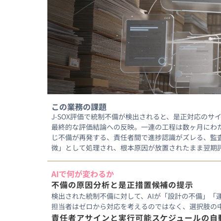
この業務の課題
J-SOX評価で統制不備が検出されると、是正対応の
最終的な評価結論への反映。一連の工程は数ヶ月にわた
じ不備が再発する、責任者間で進捗認識がズレる、監
微」として処理され、根本原因が放置されたまま翌期
AIで何が変わるか
不備の原因分析と是正措置候補の提示
検出された統制不備に対して、AIが「設計の不備」
担当者はゼロから対応を考えるのではなく、選択肢の
責任者アサインと実行可能スケジュールの自