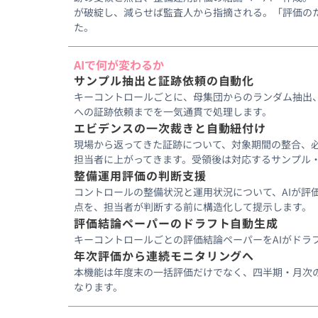
が破綻し、減らせば監査人から指摘される。「評価の
た。
AIで何が変わるか
サンプル抽出と証跡依頼の自動化
キーコントロールごとに、母集団からのランダム抽出
への証跡依頼までを一気通貫で処理します。
エビデンスの一次裁きと自動紐付け
現場から返ってきた証跡について、対象期間の整合、
担当者に上がってきます。受領後は対応するサンプル
整備運用評価の判断支援
コントロールの整備状況と運用状況について、AIが評
点を、担当者が判断する前に構造化して提示します。
評価結論ペーパーのドラフト自動生成
キーコントロールごとの評価結論ペーパーをAIがドラ
年次評価から連続モニタリングへ
本機能は年度末の一括評価だけでなく、四半期・月次
なります。