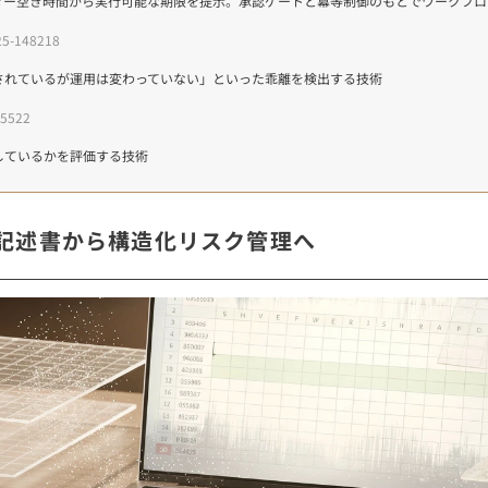
ダー空き時間から実行可能な期限を提示。承認ゲートと冪等制御のもとでワークフロ
5-148218
されているが運用は変わっていない」といった乖離を検出する技術
5522
しているかを評価する技術
務記述書から構造化リスク管理へ