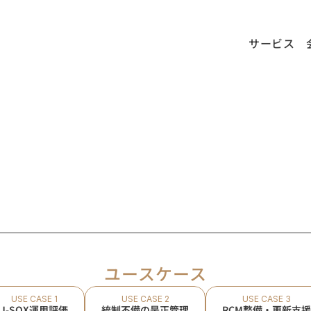
サービス
ユースケース
USE CASE 1
USE CASE 2
USE CASE 3
J-SOX運用評価
統制不備の是正管理
RCM整備・更新支援