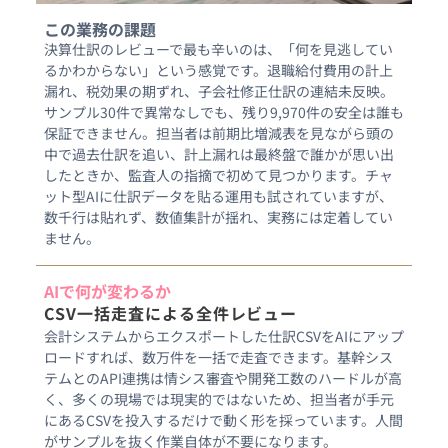
この業務の課題
決算仕訳のレビューで最も辛いのは、「何を見逃してい
るかわからない」という感覚です。退職給付費用の計上
漏れ、税効果の期ずれ、子会社修正仕訳の連結未反映。
サンプル30件で異常なしでも、残り9,970件の安全は誰も
保証できません。担当者は前期比増減表を見ながら頭の
中で過去仕訳を追い、計上漏れは最終盤で誰かが思い出
したときか、監査人の指摘で初めて見つかります。チャ
ット型AIに仕訳データを貼る運用も試されていますが、
数千行は貼れず、数値集計が揺れ、実務には定着してい
ません。
AIで何が変わるか
CSV一括走査による全件レビュー
会計システムからエクスポートした仕訳CSVをAIにアップ
ロードすれば、数万件を一括で走査できます。基幹シス
テムとのAPI連携は情シス審査や開発工数のハードルが高
く、多くの現場では現実的ではないため、担当者が手元
にあるCSVを投入するだけで動く形を採っています。人間
がサンプルを抜く作業自体が不要になります。