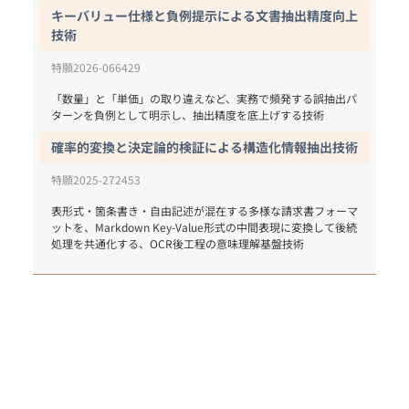
キーバリュー仕様と負例提示による文書抽出精度向上
技術
特願2026-066429
「数量」と「単価」の取り違えなど、実務で頻発する誤抽出パ
ターンを負例として明示し、抽出精度を底上げする技術
確率的変換と決定論的検証による構造化情報抽出技術
特願2025-272453
表形式・箇条書き・自由記述が混在する多様な請求書フォーマ
ットを、Markdown Key-Value形式の中間表現に変換して後続
処理を共通化する、OCR後工程の意味理解基盤技術