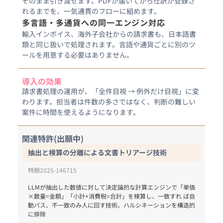
そのまま引き渡せます。PDFが届いてから仕訳が登録さ
れるまでを、一気通貫のフローに組めます。
多言語・多通貨への同一エンジン対応
輸入インボイス、海外子会社からの請求書も、日本語書
類と同じ扱いで処理されます。言語や通貨ごとに別のツ
ールを用意する必要はありません。
導入の効果
請求書処理の運用が、「全件目視 → 例外だけ目視」に変
わります。担当者は件数の多さではなく、判断の難しい
案件に時間を使えるようになります。
関連特許(出願中)
抽出と検算の分離による文書トリアージ技術
特願2025-146715
LLMが抽出した数値に対して決定論的な計算エンジンで「単価
×数量=金額」「小計+消費税=合計」を検算し、一致すれ ば自
動パス、不一致のみ人に回す技術。ハルシネーションを構造的
に排除