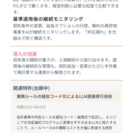
P/Lがどう動くかを、経営判断に必要な粒度で比較できま
す。
基準適用後の継続モニタリング
契約条件の変更、延長オプションの行使、解約の再評価
事象をAIが継続モニタリングします。「対応漏れ」を仕
組みで防ぐ構造です。
導入の効果
初年度の棚卸の重さが、人海戦術から抜け出せます。適
用後の継続的な管理も、契約追加・変更のたびに手作業
で再計算する運用から解放されます。
関連特許(出願中)
業務ルールの疑似コード化によるLLM直接実行技術
特願2026-066428
会計基準の判定ルールを疑似コード・論理式で記述し、エンジ
ニアが決定論的プログラムに変換せずそのままLLMに投入する
ことで、ルールベースAIの構築コストを大幅に削減する技術