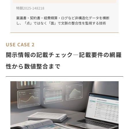
特願2025-148218
稟議書・契約書・経費精算・ログなど非構造化データを横断
し、「点」ではなく「面」で文脈の整合性を監視する技術
USE CASE 2
開示情報の記載チェック―記載要件の網羅
性から数値整合まで