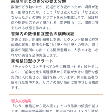
前期開示との差分の要因分解
数値がどう動いたか、記述がどう変わったか、項目が追
加・削除されたか。そして「なぜ変えたか」「なぜ変え
なかったか」の説明ドラフトをAIが生成します。保証対
応や監査対応で必ず聞かれる「変更理由」に、即座に答
えられる状態を作れます。
書類内の数値相互整合の横断検証
本表と注記、附属明細書と本表、セグメント情報と経営
成績の状況、関係会社取引注記と他注記との整合。同じ
数字が何箇所にも出てくる開示書類で、人手では追いき
れない突合を全件実施します。
異常検知型のアラート
「チェックリストをすべて並列に確認させる」設計では
なく、「前年対比や業種標準から乖離が大きい箇所を優
先的に人に見せる」設計を採っています。開示担当者の
限られた集中力を、リスクの高い箇所に集中させる構造
です。
導入の効果
「もう一度最初から読み直す」という作業の頻度が減り
ます。開示前の品質担保と、開示後の訂正リスク低減が