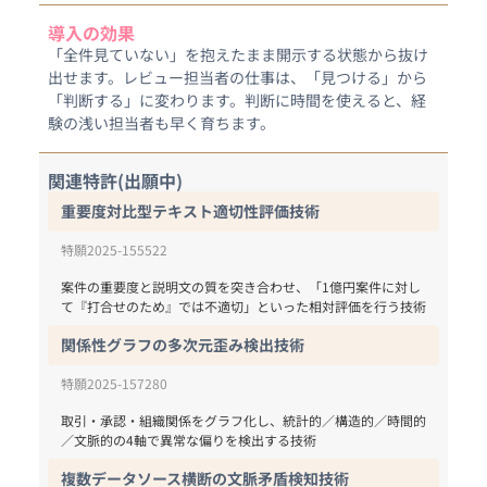
導入の効果
「全件見ていない」を抱えたまま開示する状態から抜け
出せます。レビュー担当者の仕事は、「見つける」から
「判断する」に変わります。判断に時間を使えると、経
験の浅い担当者も早く育ちます。
関連特許(出願中)
重要度対比型テキスト適切性評価技術
特願2025-155522
案件の重要度と説明文の質を突き合わせ、「1億円案件に対し
て『打合せのため』では不適切」といった相対評価を行う技術
関係性グラフの多次元歪み検出技術
特願2025-157280
取引・承認・組織関係をグラフ化し、統計的／構造的／時間的
／文脈的の4軸で異常な偏りを検出する技術
複数データソース横断の文脈矛盾検知技術