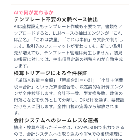
AIで何が変わるか
テンプレート不要の文脈ベース抽出
AIは座標設定もテンプレート作成も不要です。書類をア
ップロードすると、LLMベースの抽出エンジンが「これ
は品名」「これは数量」「これは単価」を文脈で判断し
ます。取引先のフォーマットが変わっても、新しい取引
先が増えても、テンプレート管理は発生しません。初見
の帳票に対しては、抽出項目定義の初稿をAIが自動生成
検算トリアージによる全件検証
「単価×数量＝金額」「明細合計＝小計」「小計＋消費
税＝合計」といった算術整合を、決定論的な計算エンジ
ンが全件検証します。合計不一致、型変換失敗、数値の
桁落ちなどを例外として分類し、OKだけを通す、要確認
だけを人に回します。全件目視の疲弊から解放されま
す。
会計システムへのシームレスな連携
抽出・検算を通ったデータは、CSVやJSONで出力できる
ので、会計システムへの取り込みやRPAでの後続処理に