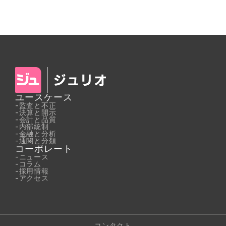
ユースケース
-
監査と不正
-
決算と開示
-
会計と品質
-
内部統制
-
金融と分析
-
通関と分類
コーポレート
-
ニュース
-
コラム
-
採用情報
-
アクセス
コンタクト