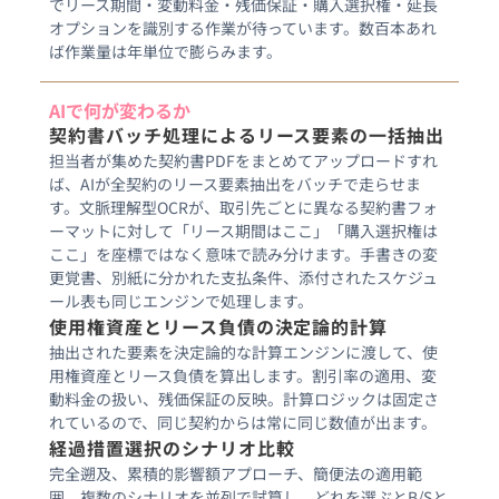
でリース期間・変動料金・残価保証・購入選択権・延長
オプションを識別する作業が待っています。数百本あれ
AIで何が変わるか
契約書バッチ処理によるリース要素の一括抽出
担当者が集めた契約書PDFをまとめてアップロードすれ
ば、AIが全契約のリース要素抽出をバッチで走らせま
す。文脈理解型OCRが、取引先ごとに異なる契約書フォ
ーマットに対して「リース期間はここ」「購入選択権は
ここ」を座標ではなく意味で読み分けます。手書きの変
更覚書、別紙に分かれた支払条件、添付されたスケジュ
ール表も同じエンジンで処理します。
使用権資産とリース負債の決定論的計算
抽出された要素を決定論的な計算エンジンに渡して、使
用権資産とリース負債を算出します。割引率の適用、変
動料金の扱い、残価保証の反映。計算ロジックは固定さ
れているので、同じ契約からは常に同じ数値が出ます。
経過措置選択のシナリオ比較
完全遡及、累積的影響額アプローチ、簡便法の適用範
囲。複数のシナリオを並列で試算し、どれを選ぶとB/Sと