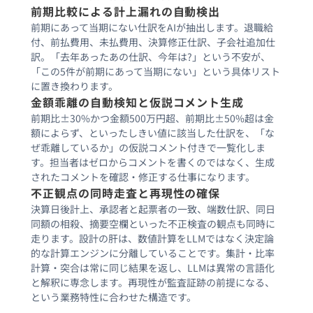
前期比較による計上漏れの自動検出
前期にあって当期にない仕訳をAIが抽出します。退職給
付、前払費用、未払費用、決算修正仕訳、子会社追加仕
訳。「去年あったあの仕訳、今年は?」という不安が、
「この5件が前期にあって当期にない」という具体リスト
に置き換わります。
金額乖離の自動検知と仮説コメント生成
前期比±30%かつ金額500万円超、前期比±50%超は金
額によらず、といったしきい値に該当した仕訳を、「な
ぜ乖離しているか」の仮説コメント付きで一覧化しま
す。担当者はゼロからコメントを書くのではなく、生成
されたコメントを確認・修正する仕事になります。
不正観点の同時走査と再現性の確保
決算日後計上、承認者と起票者の一致、端数仕訳、同日
同額の相殺、摘要空欄といった不正検査の観点も同時に
走ります。設計の肝は、数値計算をLLMではなく決定論
的な計算エンジンに分離していることです。集計・比率
計算・突合は常に同じ結果を返し、LLMは異常の言語化
と解釈に専念します。再現性が監査証跡の前提になる、
という業務特性に合わせた構造です。