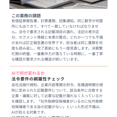
この業務の課題
有価証券報告書、計算書類、招集通知。同じ数字が何箇
所にも出てきて、すべて一致していなければなりませ
ん。法令で要求される記載項目の漏れ、注記の表示区
分、セグメント情報と本表の整合。どれか一つでも不備
があれば訂正報告書の世界です。担当者は同じ書類を何
度も読み返し、校了直前にもう一度見直します。決算繁
忙期の終盤、一番集中力が落ちている時期に、一番丁寧
な確認が要求される構造が続いています。
AIで何が変わるか
法令要件の網羅性チェック
会社法施行規則、企業内容等開示府令、各種適時開示規
則に定められた記載要件について、該当条件に合致する
企業・議案に対して必要な記載が漏れなく入っているか
を確認します。「社外取締役候補者がいるのに社外取締
役候補者である旨の記載がない」といった形式不備は、
AIが拾える対象です。