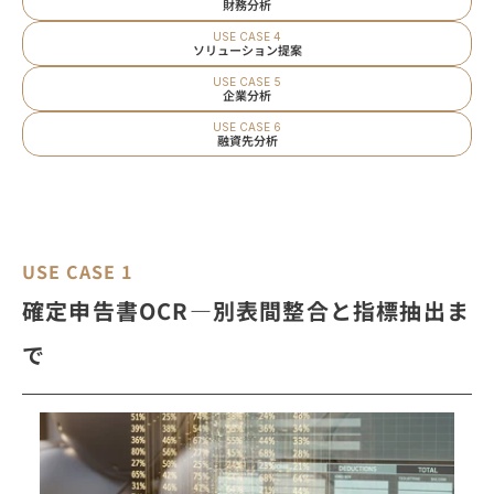
財務分析
USE CASE 4
ソリューション提案
USE CASE 5
企業分析
USE CASE 6
融資先分析
USE CASE 1
確定申告書OCR―別表間整合と指標抽出ま
で