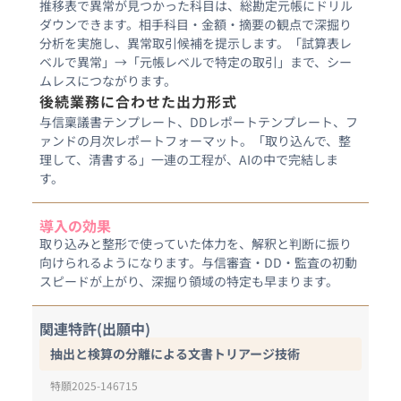
推移表で異常が見つかった科目は、総勘定元帳にドリル
ダウンできます。相手科目・金額・摘要の観点で深掘り
分析を実施し、異常取引候補を提示します。「試算表レ
ベルで異常」→「元帳レベルで特定の取引」まで、シー
ムレスにつながります。
後続業務に合わせた出力形式
与信稟議書テンプレート、DDレポートテンプレート、フ
ァンドの月次レポートフォーマット。「取り込んで、整
理して、清書する」一連の工程が、AIの中で完結しま
す。
導入の効果
取り込みと整形で使っていた体力を、解釈と判断に振り
向けられるようになります。与信審査・DD・監査の初動
スピードが上がり、深掘り領域の特定も早まります。
関連特許(出願中)
抽出と検算の分離による文書トリアージ技術
特願2025-146715