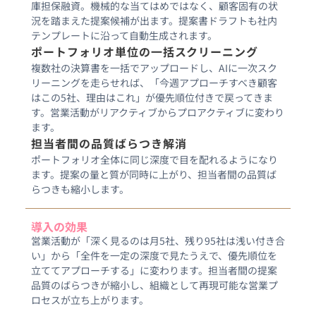
庫担保融資。機械的な当てはめではなく、顧客固有の状
況を踏まえた提案候補が出ます。提案書ドラフトも社内
テンプレートに沿って自動生成されます。
ポートフォリオ単位の一括スクリーニング
複数社の決算書を一括でアップロードし、AIに一次スク
リーニングを走らせれば、「今週アプローチすべき顧客
はこの5社、理由はこれ」が優先順位付きで戻ってきま
す。営業活動がリアクティブからプロアクティブに変わり
ます。
担当者間の品質ばらつき解消
ポートフォリオ全体に同じ深度で目を配れるようになり
ます。提案の量と質が同時に上がり、担当者間の品質ば
らつきも縮小します。
導入の効果
営業活動が「深く見るのは月5社、残り95社は浅い付き合
い」から「全件を一定の深度で見たうえで、優先順位を
立ててアプローチする」に変わります。担当者間の提案
品質のばらつきが縮小し、組織として再現可能な営業プ
ロセスが立ち上がります。