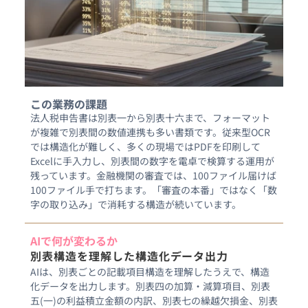
この業務の課題
法人税申告書は別表一から別表十六まで、フォーマット
が複雑で別表間の数値連携も多い書類です。従来型OCR
では構造化が難しく、多くの現場ではPDFを印刷して
Excelに手入力し、別表間の数字を電卓で検算する運用が
残っています。金融機関の審査では、100ファイル届けば
100ファイル手で打ちます。「審査の本番」ではなく「数
AIで何が変わるか
別表構造を理解した構造化データ出力
AIは、別表ごとの記載項目構造を理解したうえで、構造
化データを出力します。別表四の加算・減算項目、別表
五(一)の利益積立金額の内訳、別表七の繰越欠損金、別表