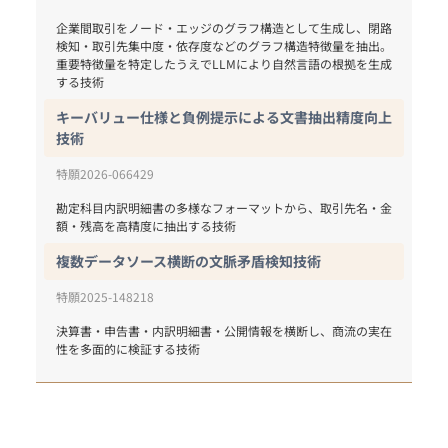
企業間取引をノード・エッジのグラフ構造として生成し、閉路
検知・取引先集中度・依存度などのグラフ構造特徴量を抽出。
重要特徴量を特定したうえでLLMにより自然言語の根拠を生成
する技術
キーバリュー仕様と負例提示による文書抽出精度向上
技術
特願2026-066429
勘定科目内訳明細書の多様なフォーマットから、取引先名・金
複数データソース横断の文脈矛盾検知技術
特願2025-148218
決算書・申告書・内訳明細書・公開情報を横断し、商流の実在
性を多面的に検証する技術