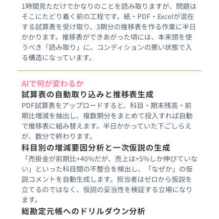
1時間見ただけでかなりのことを読み取りますが、問題は
そこにたどり着く前の工程です。紙・PDF・Excelが混在
する試算表を受け取り、3期分の推移表を作る作業に半日
かかります。推移表ができあがった頃には、本来頭を使
うべき「読み取り」に、コンディションの悪い状態で入
る構造になっています。
AIで何が変わるか
試算表の自動取り込みと推移表生成
PDF試算表をアップロードすると、科目・期末残高・前
期比増減を抽出し、複数期分をまとめて投入すれば自動
で推移表に組み替えます。半日かかっていた下ごしらえ
が、数分で終わります。
科目別の増減要因分析と一次仮説の生成
「売掛金が前期比+40%だが、売上は+5%しか伸びていな
い」といった科目間の不整合を検出し、「なぜか」の仮
説コメントを自動生成します。担当者はゼロから仮説を
立てるのではなく、仮説の妥当性を検証する立場になり
ます。
総勘定元帳へのドリルダウン分析