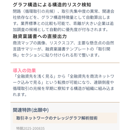
グラフ構造による構造的リスク検知
閉路（循環取引の兆候）、取引先集中度の異常、関連会
社依存などを、グラフ構造特徴量として自動算出しま
す。業界標準との比較も可能で、乖離が大きい企業は追
加調査の候補として自動的に優先度が付与されます。
融資稟議書への直接出力
商流マップの画像、リスクスコア、主要な懸念点の自然
言語サマリーが、融資稟議書テンプレートの「取引関
係」セクションに貼り付けられる形で整います。
導入の効果
「全融資先を浅く見る」から「全融資先を商流ネットワ
ーク込みで見る」という転換が可能になり、連鎖倒産や
循環取引の兆候を早期に察知する構造が組織に組み込ま
れます。
関連特許(出願中)
取引ネットワークのナレッジグラフ解析技術
特願2025-200835