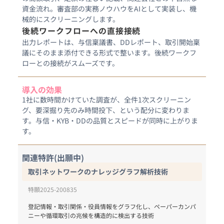
資金流れ。審査部の実務ノウハウをAIとして実装し、機
械的にスクリーニングします。
後続ワークフローへの直接接続
出力レポートは、与信稟議書、DDレポート、取引開始稟
議にそのまま添付できる形式で整います。後続ワークフ
ローとの接続がスムーズです。
導入の効果
1社に数時間かけていた調査が、全件1次スクリーニン
グ、要深掘り先のみ時間投下、という配分に変わりま
す。与信・KYB・DDの品質とスピードが同時に上がりま
す。
関連特許(出願中)
取引ネットワークのナレッジグラフ解析技術
特願2025-200835
登記情報・取引関係・役員情報をグラフ化し、ペーパーカンパ
ニーや循環取引の兆候を構造的に検出する技術