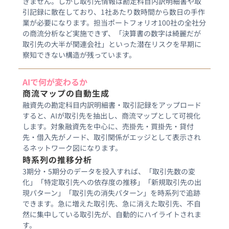
きません。しかし取引先情報は勘定科目内訳明細書や取
引記録に散在しており、1社あたり数時間から数日の手作
業が必要になります。担当ポートフォリオ100社の全社分
の商流分析など実施できず、「決算書の数字は綺麗だが
取引先の大半が関連会社」といった潜在リスクを早期に
察知できない構造が残っています。
AIで何が変わるか
商流マップの自動生成
融資先の勘定科目内訳明細書・取引記録をアップロード
すると、AIが取引先を抽出し、商流マップとして可視化
します。対象融資先を中心に、売掛先・買掛先・貸付
先・借入先がノード、取引関係がエッジとして表示され
るネットワーク図になります。
時系列の推移分析
3期分・5期分のデータを投入すれば、「取引先数の変
化」「特定取引先への依存度の推移」「新規取引先の出
現パターン」「取引先の消失パターン」を時系列で追跡
できます。急に増えた取引先、急に消えた取引先、不自
然に集中している取引先が、自動的にハイライトされま
す。