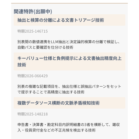
関連特許(出願中)
抽出と検算の分離による文書トリアージ技術
特願2025-146715
別表間の数値連携をLLM抽出と決定論的検算の分離で検証し、
自動パスと要確認を仕分ける技術
キーバリュー仕様と負例提示による文書抽出精度向上
技術
特願2026-066429
別表の複雑な記載項目を、抽出仕様と誤抽出パターンをセット
で提示することで高精度に抽出する技術
複数データソース横断の文脈矛盾検知技術
特願2025-148218
申告書・決算書・勘定科目内訳明細書の3者を横断して、雑収