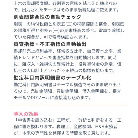
十六の償却限度額。各別表の意味を踏まえた抽出なの
で、出力されたデータはそのまま後続処理に使えます。
別表間整合性の自動チェック
別表一の納付税額と別表五(二)の税額控除の整合、別表四
の課税所得と別表五(一)の期末残高の整合。電卓で確認し
ていた突合が、AIで常時検証されます。
審査指標・不正指標の自動抽出
償却前売上総利益率、経常収支比率、自己資本比率、業
績トレンドといった審査指標を自動抽出します。同時
に、雑収入・雑損失の異常計上、役員貸付金の急増、仮
払金の大口計上といった不正観点の指標も拾います。
勘定科目内訳明細書のテーブル化
勘定科目内訳明細書はテーブル構造でそのまま取り出せ
るので、売掛金明細、買掛金明細、借入金明細を、審査
モデルやDDツールに直接流し込めます。
導入の効果
「申告書を読み込む」工程が、「分析と判断をする」工
程に置き換わります。税理士、金融機関、M&A実務者
が、本来の専門性を発揮する時間を取り戻します。