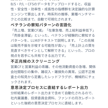
B/S・P/L・CFSのデータをアップロードすると、収益
性・安全性・効率性・成長性の指標群を決定論的な計算
エンジンで算出します。時系列の推移、業種ベンチマー
ベテランの察知パターンの言語化
「売上増、営業CF減」「在庫急増、売上総利益率低下」
「売掛金滞留」といった、ベテランが経験的に察知する
パターンを、LLMがテキストで説明します。「この兆候
は販売不振を示唆する可能性が高い」「売上計上の質を
見直すべきサインとして解釈できる」といった、プロの
視点を若手にも共有できる出力です。
不正兆候のスクリーニング
営業CFと営業利益の乖離、その他流動資産の急増、関係
会社間取引の集中、雑収入・雑損失の異常。公認不正検
査士の知見から定義したレッドフラグが、機械的にチェ
ックされます。
意思決定プロセスに直結するレポート出力
分析結果のレポート出力まで含めて自動化されるので、
社内稟議書、投資委員会資料、ファンドの月次レポート
といった後続の意思決定プロセスに直結します。