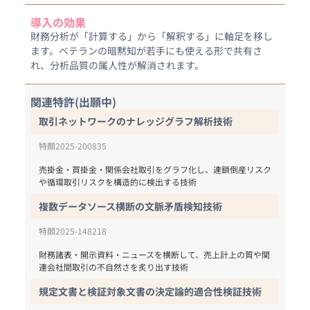
導入の効果
財務分析が「計算する」から「解釈する」に軸足を移し
ます。ベテランの暗黙知が若手にも使える形で共有さ
れ、分析品質の属人性が解消されます。
関連特許(出願中)
取引ネットワークのナレッジグラフ解析技術
特願2025-200835
売掛金・買掛金・関係会社取引をグラフ化し、連鎖倒産リスク
や循環取引リスクを構造的に検出する技術
複数データソース横断の文脈矛盾検知技術
特願2025-148218
財務諸表・開示資料・ニュースを横断して、売上計上の質や関
規定文書と検証対象文書の決定論的適合性検証技術