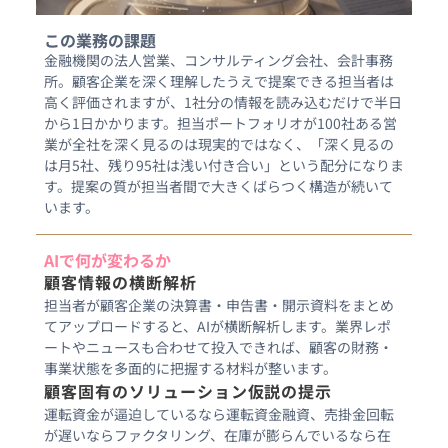
この業務の課題
金融機関の法人営業、コンサルティング会社、会計事務
所。顧客企業を深く理解したうえで提案できる担当者は
高く評価されますが、1社分の情報を読み込むだけで半日
から1日かかります。担当ポートフォリオが100社ある営
業が全社を深く見るのは現実的ではなく、「深く見るの
は月5社、残り95社は浅い付き合い」という配分になりま
す。提案の質が担当者間で大きくばらつく構造が続いて
います。
AIで何が変わるか
顧客情報の横断解析
担当者が顧客企業の決算書・申告書・開示資料をまとめ
てアップロードすると、AIが横断解析します。業界レポ
ートやニュースも合わせて投入できれば、顧客の財務・
事業状態を多面的に把握する材料が整います。
顧客固有のソリューション仮説の提示
運転資金が逼迫しているなら運転資金融資、売掛金回転
が遅いならファクタリング、在庫が膨らんでいるなら在