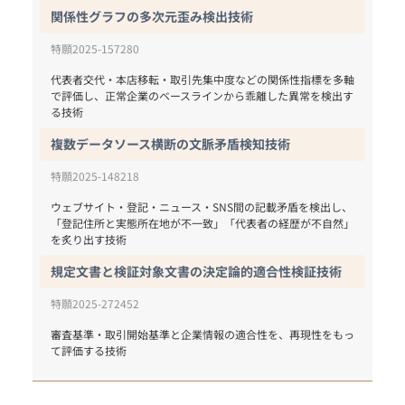
関係性グラフの多次元歪み検出技術
特願2025-157280
代表者交代・本店移転・取引先集中度などの関係性指標を多軸
で評価し、正常企業のベースラインから乖離した異常を検出す
複数データソース横断の文脈矛盾検知技術
特願2025-148218
ウェブサイト・登記・ニュース・SNS間の記載矛盾を検出し、
「登記住所と実態所在地が不一致」「代表者の経歴が不自然」
を炙り出す技術
規定文書と検証対象文書の決定論的適合性検証技術
特願2025-272452
審査基準・取引開始基準と企業情報の適合性を、再現性をもっ