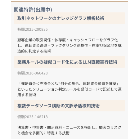
関連特許(出願中)
取引ネットワークのナレッジグラフ解析技術
特願2025-200835
顧客企業の取引関係・依存度・キャッシュフローをグラフ化
し、運転資金逼迫・ファクタリング適格性・在庫担保余地を構
造的に判定する技術
業務ルールの疑似コード化によるLLM直接実行技術
特願2026-066428
「運転資金＜売掛金×3か月分の場合、運転資金融資を推奨」
といったソリューション判定ルールを疑似コードで記述して運
複数データソース横断の文脈矛盾検知技術
特願2025-148218
決算書・申告書・開示資料・ニュースを横断し、顧客のリスク
と機会を多面的に特定する技術