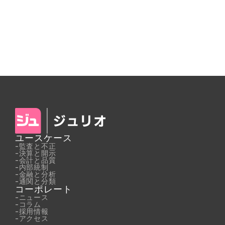
ユースケース
-
監査と不正
-
決算と開示
-
会計と品質
-
内部統制
-
金融と分析
-
通関と分類
コーポレート
-
ニュース
-
コラム
-
採用情報
-
アクセス