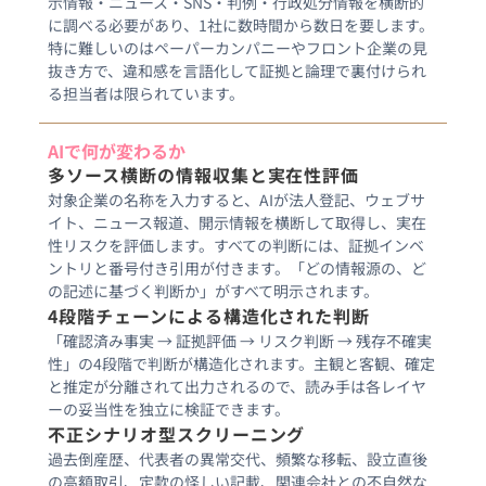
示情報・ニュース・SNS・判例・行政処分情報を横断的
に調べる必要があり、1社に数時間から数日を要します。
特に難しいのはペーパーカンパニーやフロント企業の見
抜き方で、違和感を言語化して証拠と論理で裏付けられ
る担当者は限られています。
AIで何が変わるか
多ソース横断の情報収集と実在性評価
対象企業の名称を入力すると、AIが法人登記、ウェブサ
イト、ニュース報道、開示情報を横断して取得し、実在
性リスクを評価します。すべての判断には、証拠インベ
ントリと番号付き引用が付きます。「どの情報源の、ど
4段階チェーンによる構造化された判断
「確認済み事実 → 証拠評価 → リスク判断 → 残存不確実
性」の4段階で判断が構造化されます。主観と客観、確定
と推定が分離されて出力されるので、読み手は各レイヤ
ーの妥当性を独立に検証できます。
不正シナリオ型スクリーニング
過去倒産歴、代表者の異常交代、頻繁な移転、設立直後
の高額取引、定款の怪しい記載、関連会社との不自然な