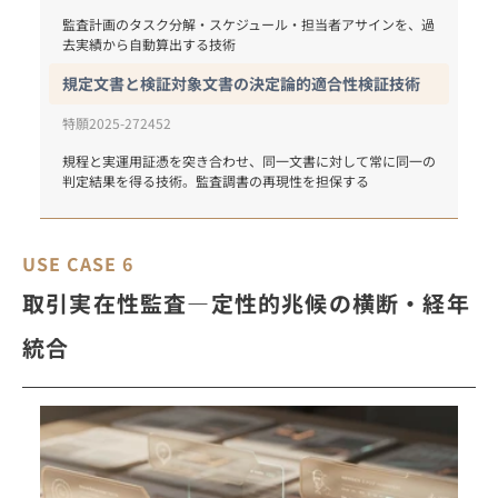
監査計画のタスク分解・スケジュール・担当者アサインを、過
去実績から自動算出する技術
規定文書と検証対象文書の決定論的適合性検証技術
特願2025-272452
規程と実運用証憑を突き合わせ、同一文書に対して常に同一の
判定結果を得る技術。監査調書の再現性を担保する
USE CASE 6
取引実在性監査―定性的兆候の横断・経年
統合