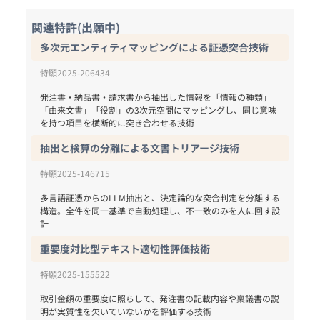
関連特許(出願中)
多次元エンティティマッピングによる証憑突合技術
特願2025-206434
発注書・納品書・請求書から抽出した情報を「情報の種類」
「由来文書」「役割」の3次元空間にマッピングし、同じ意味
を持つ項目を横断的に突き合わせる技術
抽出と検算の分離による文書トリアージ技術
特願2025-146715
多言語証憑からのLLM抽出と、決定論的な突合判定を分離する
構造。全件を同一基準で自動処理し、不一致のみを人に回す設
計
重要度対比型テキスト適切性評価技術
特願2025-155522
取引金額の重要度に照らして、発注書の記載内容や稟議書の説
明が実質性を欠いていないかを評価する技術