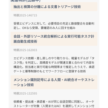
抽出と検算の分離による文書トリアージ技術
特願2025-146715
受領エビデンスに対して、必要項目の充足と数値整合を自動判
定し、OKなら受領、要確認のみ人に回す仕組み
会話・外部リソース統合解析による実行可能タスク計
画自動生成技術
特願2025-162003
エビデンス依頼・差し戻しのやり取りから、軽量モデルが「タ
スク性」を判定し、高精度モデルが関連文書と合わせて内容を
構造化。担当者と実行可能な時間帯まで推定したうえで、承認
ゲートと冪等制御のもとでワークフローに登録する技術
メンション識別記号による人間・AI統合オーケストレ
ーション技術
特願2025-132595
依頼者・提出者・承認者・AIが同じ会話空間に同居し、オーケ
ストレーターが対象（人間またはAI）を選択してメンション付