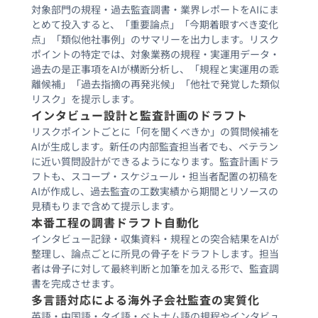
対象部門の規程・過去監査調書・業界レポートをAIにま
とめて投入すると、「重要論点」「今期着眼すべき変化
点」「類似他社事例」のサマリーを出力します。リスク
ポイントの特定では、対象業務の規程・実運用データ・
過去の是正事項をAIが横断分析し、「規程と実運用の乖
離候補」「過去指摘の再発兆候」「他社で発覚した類似
リスク」を提示します。
インタビュー設計と監査計画のドラフト
リスクポイントごとに「何を聞くべきか」の質問候補を
AIが生成します。新任の内部監査担当者でも、ベテラン
に近い質問設計ができるようになります。監査計画ドラ
フトも、スコープ・スケジュール・担当者配置の初稿を
AIが作成し、過去監査の工数実績から期間とリソースの
見積もりまで含めて提示します。
本番工程の調書ドラフト自動化
インタビュー記録・収集資料・規程との突合結果をAIが
整理し、論点ごとに所見の骨子をドラフトします。担当
者は骨子に対して最終判断と加筆を加える形で、監査調
書を完成させます。
多言語対応による海外子会社監査の実質化
英語・中国語・タイ語・ベトナム語の規程やインタビュ