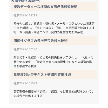
複数データソース横断の文脈矛盾検知技術
特願2025-148218
元帳の仕訳と、稟議書・契約書・メール・ログといった関連デ
ータを横断し、「点」ではなく「面」で文脈矛盾を検知する技
術。カラ出張・架空コンサル契約の見抜き方を体系化
関係性グラフの多次元歪み検出技術
特願2025-157280
取引相手・承認者・担当者の関係性をグラフ化し、「A社への
発注95%集中」「特定担当者への権限集中」などの構造的異
常を検出する技術
重要度対比型テキスト適切性評価技術
特願2025-155522
高額取引の摘要が「調整」「諸口」など実質的説明を欠いてい
る場合を検出する技術