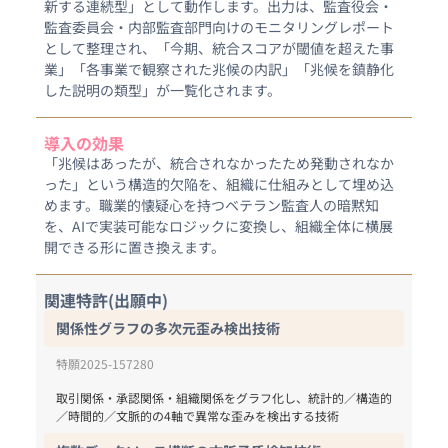
新する連続型」として動作します。出力は、監査役会・
監査委員会・内部監査部門向けのモニタリングレポート
として整理され、「今期、統合スコアが閾値を超えた事
業」「各事業で観察された兆候の内訳」「兆候を鎮静化
した説明の類型」が一覧化されます。
導入の効果
「兆候はあったが、統合されなかったため発動されなか
った」という構造的欠陥を、組織に仕組みとして埋め込
めます。職業的懐疑心を持つベテラン監査人の暗黙知
を、AIで実装可能なロジックに変換し、組織全体に横展
開できる形に置き換えます。
関連特許(出願中)
関係性グラフの多次元歪み検出技術
特願2025-157280
取引関係・承認関係・組織関係をグラフ化し、統計的／構造的
／時間的／文脈的の4軸で異常な歪みを検出する技術