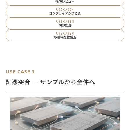
帳簿レビュー
USE CASE 4
コンプライアンス監査
USE CASE 5
内部監査
USE CASE 6
取引実在性監査
USE CASE 1
証憑突合 ― サンプルから全件へ