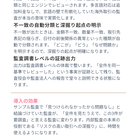
類と同じエンジンでレビューされます。多言語対応は追
加料金なしで、言語の壁で形骸化していた海外取引の監
査が本当の意味で実質化します。
不一致の自動分類と深掘り起点の明示
不一致が出たときは、金額不一致、数量不一致、取引先
表記の揺らぎ、日付の前後関係の異常といった種類が自
動で分類されます。「どこが」「どう」「なぜ問題か」
を明示するので、深掘りの起点が明確になります。
監査調書レベルの証跡出力
出力は監査調書レベルの体裁で整います。「全件を同一
基準でレビューした」という事実が証跡として残り、監
査役会や監査法人への報告で堂々と説明できる状態にな
ります。
導入の効果
サンプル監査で「見つけられなかったから問題なし」と
結論づけていた監査が、「全件を見たうえで、この3件が
要調査」と言える監査に変わります。内部監査の本来の
役割である「リスクの高い取引への深掘り」に、時間を
使えるようになります。