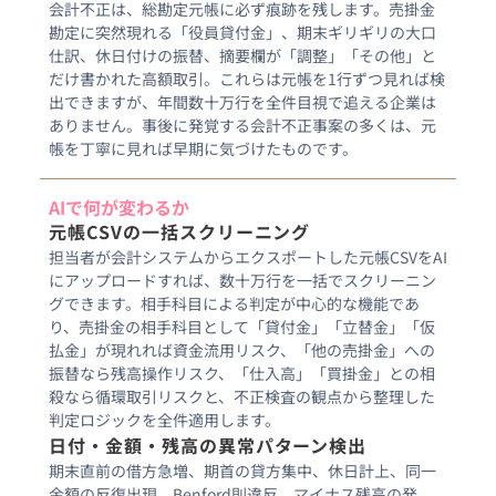
会計不正は、総勘定元帳に必ず痕跡を残します。売掛金
勘定に突然現れる「役員貸付金」、期末ギリギリの大口
仕訳、休日付けの振替、摘要欄が「調整」「その他」と
だけ書かれた高額取引。これらは元帳を1行ずつ見れば検
出できますが、年間数十万行を全件目視で追える企業は
ありません。事後に発覚する会計不正事案の多くは、元
帳を丁寧に見れば早期に気づけたものです。
AIで何が変わるか
元帳CSVの一括スクリーニング
担当者が会計システムからエクスポートした元帳CSVをAI
にアップロードすれば、数十万行を一括でスクリーニン
グできます。相手科目による判定が中心的な機能であ
り、売掛金の相手科目として「貸付金」「立替金」「仮
払金」が現れれば資金流用リスク、「他の売掛金」への
振替なら残高操作リスク、「仕入高」「買掛金」との相
殺なら循環取引リスクと、不正検査の観点から整理した
判定ロジックを全件適用します。
日付・金額・残高の異常パターン検出
期末直前の借方急増、期首の貸方集中、休日計上、同一
金額の反復出現、Benford則違反、マイナス残高の発