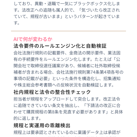
しており、異動・退職で一気にブラックボックス化しま
す。法改正への追随も属人的で、「気づいたら改正され
ていて、規程が古いまま」というパターンが起きていま
す。
AIで何が変わるか
法令要件のルールエンジン化と自動検証
会社法施行規則の記載要件、金商法の開示要件、業法固
有の手続要件をルールエンジン化します。たとえば「公
開会社で取締役選任議案があり、候補者に社外取締役候
補者が含まれる場合、会社法施行規則第74条第4項各号の
事項の記載が必要」といった条件を構造化し、招集通知
や株主総会参考書類への反映状況を自動検証します。
社内規程と法令の整合性チェック
担当者が規程をアップロードして突合します。改正法令
に追随できていない条文を抽出し、「下請法の改正に合
わせて購買規程の第8条を見直す必要があります」と具体
的に返します。
規程と実運用の乖離検出
規程上は要承認とされているのに稟議データ上は承認が