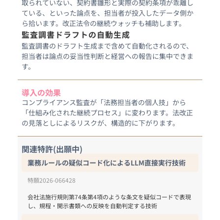
取られていない、契約書雛形と実際の契約条項が乖離し
ている、といった論点を、担当者が投入したデータ側か
ら拾います。改正法令の継続ウォッチも補助します。
監査調書ドラフトの自動生成
監査調書のドラフト生成まで含めて自動化されるので、
担当者は論点の妥当性判断と経営への報告に集中できま
す。
導入の効果
コンプライアンス監査が「法務担当者の個人技」から
「仕組み化された継続プロセス」に変わります。法改正
の見落としによるリスクが、構造的に下がります。
関連特許(出願中)
業務ルールの疑似コード化によるLLM直接実行技術
特願2026-066428
会社法施行規則第74条第4項のような条文を疑似コードで表現
し、規程・開示書類への反映を自動判定する技術