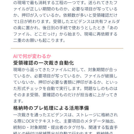
の現場で最も消耗する工程の一つです。送られてきたフ
ァイルが正しい期間のものか、必要な項目が写っている
か、押印が入っているか。依頼数が多いと受領確認だけ
で1日が終わります。受領したエビデンスは共有フォルダ
の奥に置かれ、後日別の手続で使おうとしたとき「あの
ファイル、どこだっけ」から始まり、現場に再依頼する
二重のお願いも起こります。
AIで何が変わるか
受領確認の一次裁き自動化
現場から返ってきたファイルに対して、対象期間が合っ
ているか、必要項目が写っているか、ファイルが破損し
ていないか、押印が必要な書類に押印があるか、といっ
た形式チェックを自動で実行します。問題なしのものは
そのまま受領、要確認のものだけが担当者に上がってき
ます。
格納時のプレ処理による活用準備
一次裁きを通ったエビデンスは、ストレージに格納され
る際にOCRでテキスト化、主要項目のメタデータ抽出、
統制ID・対象期間・提出者のタグ付与、関連する監査手
続との紐付け候補算出が自動で行われます。格納時点