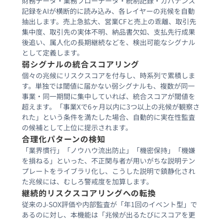
財務データ・業務フローデータ・統制記録・ガバナンス
記録をAIが横断的に読み込み、各レイヤーの兆候を自動
抽出します。売上急拡大、営業CFと売上の乖離、取引先
集中度、取引先の実体不明、納品書欠如、支払先行成果
後追い、属人化の長期継続などを、検出可能なシグナル
として定義します。
弱シグナルの統合スコアリング
個々の兆候にリスクスコアを付与し、時系列で累積しま
す。単独では閾値に届かない弱シグナルも、複数が同一
事業・同一期間に集中していれば、統合スコアが閾値を
超えます。「事業Xで6ヶ月以内に3つ以上の兆候が観察さ
れた」という条件を満たした場合、自動的に実在性監査
の候補として上位に提示されます。
合理化パターンの検知
「業界慣行」「ノウハウ流出防止」「機密保持」「機嫌
を損ねる」といった、不正関与者が用いがちな説明テン
プレートをライブラリ化し、こうした説明で鎮静化され
た兆候には、むしろ警戒度を加算します。
継続的リスクスコアリングへの転換
従来のJ-SOX評価や内部監査が「年1回のイベント型」で
あるのに対し、本機能は「兆候が出るたびにスコアを更