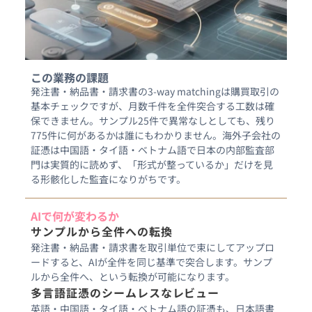
この業務の課題
発注書・納品書・請求書の3-way matchingは購買取引の
基本チェックですが、月数千件を全件突合する工数は確
保できません。サンプル25件で異常なしとしても、残り
775件に何があるかは誰にもわかりません。海外子会社の
証憑は中国語・タイ語・ベトナム語で日本の内部監査部
門は実質的に読めず、「形式が整っているか」だけを見
AIで何が変わるか
サンプルから全件への転換
発注書・納品書・請求書を取引単位で束にしてアップロ
ードすると、AIが全件を同じ基準で突合します。サンプ
ルから全件へ、という転換が可能になります。
多言語証憑のシームレスなレビュー
英語・中国語・タイ語・ベトナム語の証憑も、日本語書