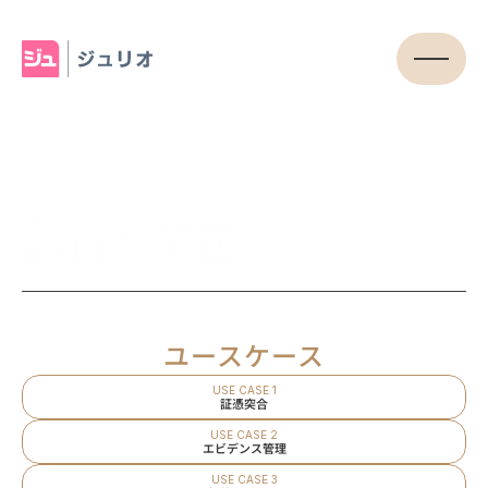
監査と不正
ユースケース
USE CASE 1
証憑突合
USE CASE 2
エビデンス管理
USE CASE 3