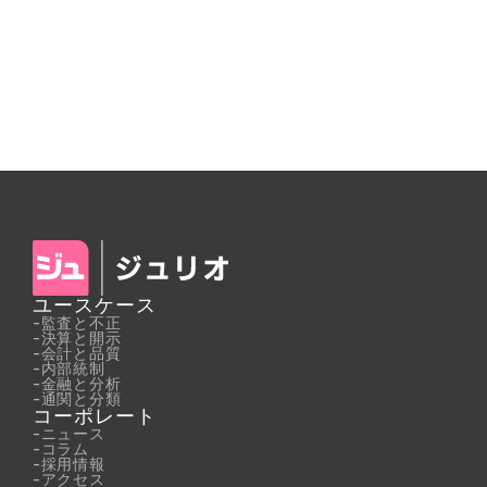
ユースケース
-
監査と不正
-
決算と開示
-
会計と品質
-
内部統制
-
金融と分析
-
通関と分類
コーポレート
-
ニュース
-
コラム
-
採用情報
-
アクセス