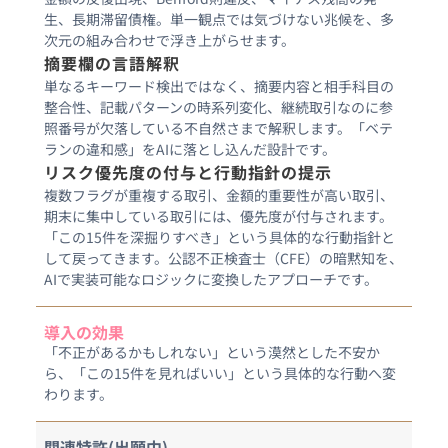
生、長期滞留債権。単一観点では気づけない兆候を、多
次元の組み合わせで浮き上がらせます。
摘要欄の言語解釈
単なるキーワード検出ではなく、摘要内容と相手科目の
整合性、記載パターンの時系列変化、継続取引なのに参
照番号が欠落している不自然さまで解釈します。「ベテ
ランの違和感」をAIに落とし込んだ設計です。
リスク優先度の付与と行動指針の提示
複数フラグが重複する取引、金額的重要性が高い取引、
期末に集中している取引には、優先度が付与されます。
「この15件を深掘りすべき」という具体的な行動指針と
して戻ってきます。公認不正検査士（CFE）の暗黙知を、
AIで実装可能なロジックに変換したアプローチです。
導入の効果
「不正があるかもしれない」という漠然とした不安か
ら、「この15件を見ればいい」という具体的な行動へ変
わります。
関連特許(出願中)