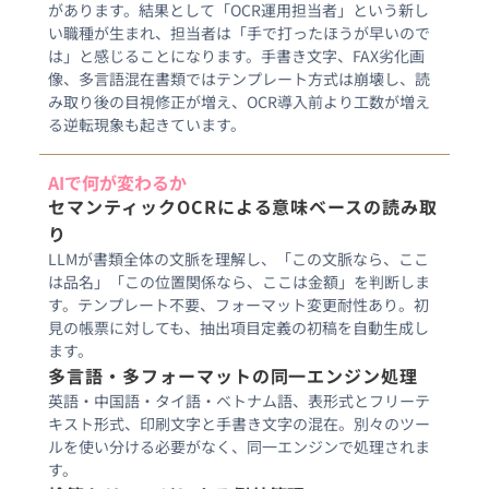
があります。結果として「OCR運用担当者」という新し
い職種が生まれ、担当者は「手で打ったほうが早いので
は」と感じることになります。手書き文字、FAX劣化画
像、多言語混在書類ではテンプレート方式は崩壊し、読
み取り後の目視修正が増え、OCR導入前より工数が増え
AIで何が変わるか
セマンティックOCRによる意味ベースの読み取
り
LLMが書類全体の文脈を理解し、「この文脈なら、ここ
は品名」「この位置関係なら、ここは金額」を判断しま
す。テンプレート不要、フォーマット変更耐性あり。初
見の帳票に対しても、抽出項目定義の初稿を自動生成し
ます。
多言語・多フォーマットの同一エンジン処理
英語・中国語・タイ語・ベトナム語、表形式とフリーテ
キスト形式、印刷文字と手書き文字の混在。別々のツー
ルを使い分ける必要がなく、同一エンジンで処理されま
す。