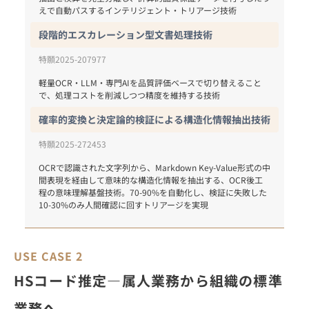
えで自動パスするインテリジェント・トリアージ技術
段階的エスカレーション型文書処理技術
特願2025-207977
軽量OCR・LLM・専門AIを品質評価ベースで切り替えること
確率的変換と決定論的検証による構造化情報抽出技術
特願2025-272453
OCRで認識された文字列から、Markdown Key-Value形式の中
間表現を経由して意味的な構造化情報を抽出する、OCR後工
程の意味理解基盤技術。70-90%を自動化し、検証に失敗した
USE CASE 2
HSコード推定―属人業務から組織の標準
業務へ