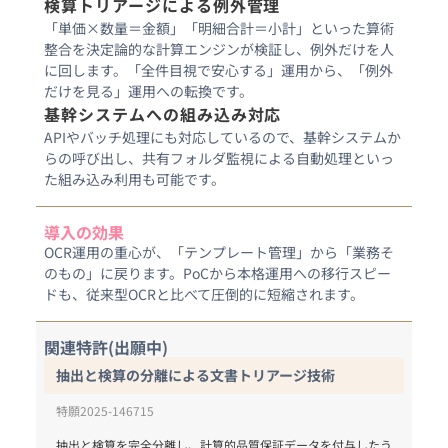
検算トリアージによる例外管理
「単価×数量＝金額」「明細合計＝小計」といった算術
整合を決定論的な計算エンジンが検証し、例外だけを人
に回します。「全件目視で安心する」運用から、「例外
だけを見る」運用への転換です。
基幹システムへの組み込み対応
APIやバッチ処理にも対応しているので、基幹システムか
らの呼び出し、共有フォルダ監視による自動処理といっ
た組み込み利用も可能です。
導入の効果
OCR運用の重心が、「テンプレート管理」から「業務そ
のもの」に戻ります。PoCから本格運用への移行スピー
ドも、従来型OCRと比べて圧倒的に短縮されます。
関連特許(出願中)
抽出と検算の分離による文書トリアージ技術
特願2025-146715
抽出と検算を完全分離し、計算的品質保証データを付与したう