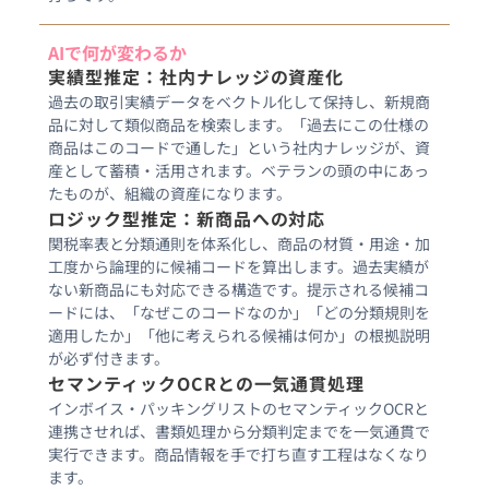
AIで何が変わるか
実績型推定：社内ナレッジの資産化
過去の取引実績データをベクトル化して保持し、新規商
品に対して類似商品を検索します。「過去にこの仕様の
商品はこのコードで通した」という社内ナレッジが、資
産として蓄積・活用されます。ベテランの頭の中にあっ
たものが、組織の資産になります。
ロジック型推定：新商品への対応
関税率表と分類通則を体系化し、商品の材質・用途・加
工度から論理的に候補コードを算出します。過去実績が
ない新商品にも対応できる構造です。提示される候補コ
ードには、「なぜこのコードなのか」「どの分類規則を
適用したか」「他に考えられる候補は何か」の根拠説明
が必ず付きます。
セマンティックOCRとの一気通貫処理
インボイス・パッキングリストのセマンティックOCRと
連携させれば、書類処理から分類判定までを一気通貫で
実行できます。商品情報を手で打ち直す工程はなくなり
ます。