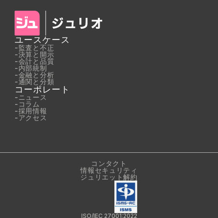
ユースケース
-
監査と不正
-
決算と開示
-
会計と品質
-
内部統制
-
金融と分析
-
通関と分類
コーポレート
-
ニュース
-
コラム
-
採用情報
-
アクセス
コンタクト
情報セキュリティ
ジュリエット解約
ISO/IEC 27001:2022