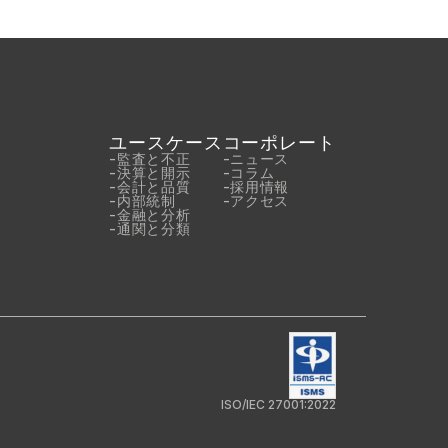
ユースケース
コーポレート
-
監査と不正
-
ニュース
-
決算と開示
-
コラム
-
会計と品質
-
採用情報
-
内部統制
-
アクセス
-
金融と分析
-
通関と分類
ISO/IEC 27001:2022